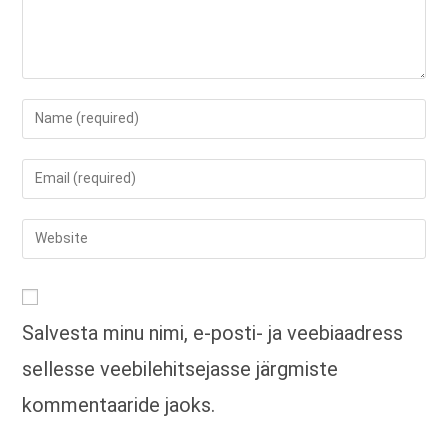
Enter
your
name
Enter
or
your
username
email
Enter
to
address
your
comment
to
website
comment
URL
Salvesta minu nimi, e-posti- ja veebiaadress
(optional)
sellesse veebilehitsejasse järgmiste
kommentaaride jaoks.