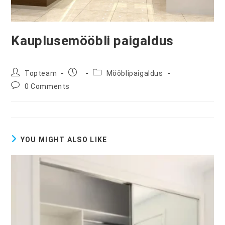
Kauplusemööbli paigaldus
Post
Post
Post
Topteam
Mööblipaigaldus
author:
published:
category:
Post
0 Comments
comments:
YOU MIGHT ALSO LIKE