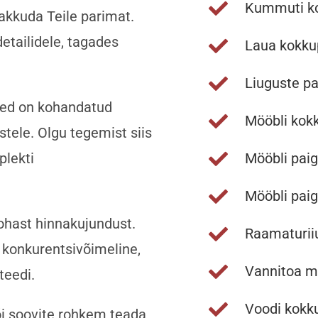
Kummuti k
akkuda Teile parimat.
tailidele, tagades
Laua kokk
Liuguste pa
sed on kohandatud
Mööbli kok
ustele. Olgu tegemist siis
plekti
Mööbli paig
Mööbli pai
hast hinnakujundust.
Raamaturii
 konkurentsivõimeline,
Vannitoa m
teedi.
Voodi kokk
õi soovite rohkem teada