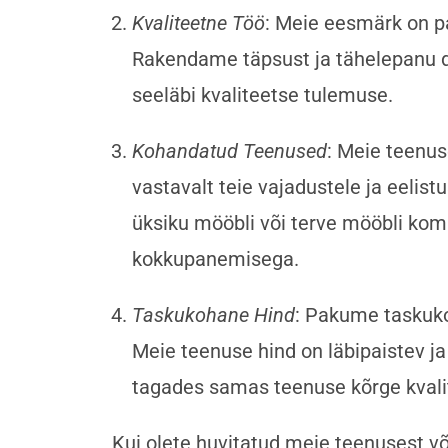
Kvaliteetne Töö
: Meie eesmärk on p
Rakendame täpsust ja tähelepanu de
seeläbi kvaliteetse tulemuse.
Kohandatud Teenused
: Meie teenu
vastavalt teie vajadustele ja eelist
üksiku mööbli või terve mööbli kom
kokkupanemisega.
Taskukohane Hind
: Pakume taskuko
Meie teenuse hind on läbipaistev ja
tagades samas teenuse kõrge kvali
Kui olete huvitatud meie teenusest v