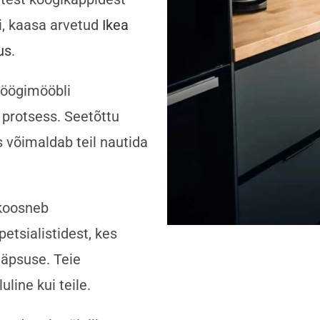
, kaasa arvetud
Ikea
us
.
köögimööbli
protsess. Seetõttu
s võimaldab teil nautida
koosneb
etsialistidest, kes
täpsuse. Teie
line kui teile.