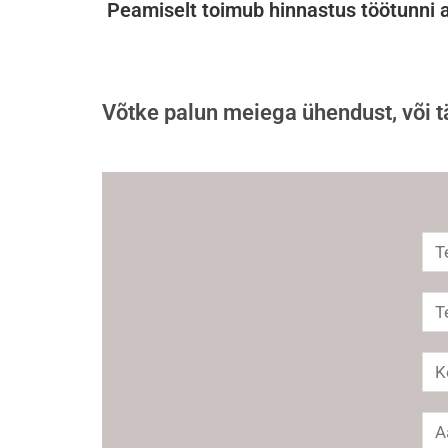
Peamiselt toimub hinnastus töötunni a
Võtke palun meiega ühendust, või t