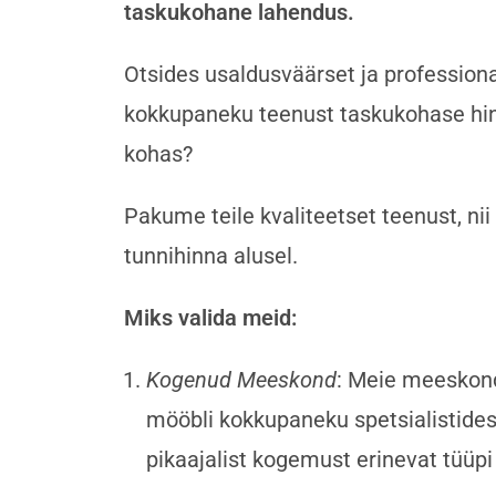
taskukohane lahendus.
Otsides usaldusväärset ja profession
kokkupaneku teenust taskukohase hin
kohas?
Pakume teile kvaliteetset teenust, ni
tunnihinna alusel.
Miks valida meid:
Kogenud Meeskond
: Meie meeskon
mööbli kokkupaneku spetsialistide
pikaajalist kogemust erinevat tüüp