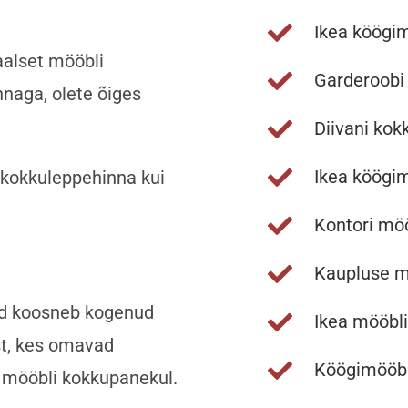
Ikea köögi
aalset mööbli
Garderoobi
naga, olete õiges
Diivani ko
Ikea köögim
i kokkuleppehinna kui
Kontori möö
Kaupluse m
d koosneb kogenud
Ikea mööbl
st, kes omavad
Köögimööbl
i mööbli kokkupanekul.