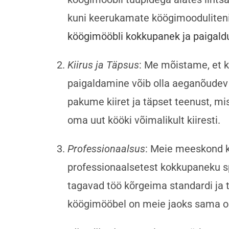
kuni keerukamate köögimooduliteni
köögimööbli kokkupanek ja paigald
Kiirus ja Täpsus
: Me mõistame, et 
paigaldamine võib olla aeganõudev 
pakume kiiret ja täpset teenust, mi
oma uut kööki võimalikult kiiresti.
Professionaalsus
: Meie meeskond 
professionaalsetest kokkupaneku sp
tagavad töö kõrgeima standardi ja 
köögimööbel on meie jaoks sama olu