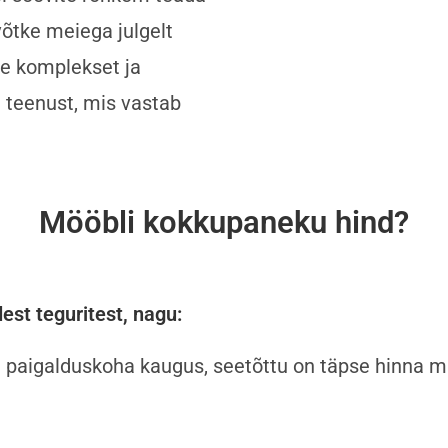
võtke meiega julgelt
e komplekset ja
 teenust, mis vastab
Mööbli kokkupaneku hind?
est teguritest, nagu
:
ja paigalduskoha kaugus, seetõttu on täpse hinna