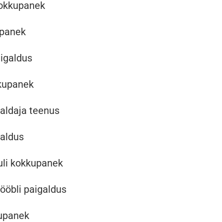
okkupanek
upanek
igaldus
kupanek
aldaja teenus
galdus
uli kokkupanek
ööbli paigaldus
upanek