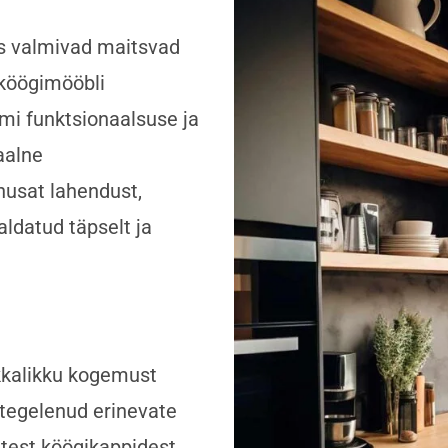
us valmivad maitsvad
 köögimööbli
mi funktsionaalsuse ja
aalne
õhusat lahendust,
aldatud täpselt ja
kkalikku kogemust
tegelenud erinevate
atest köögikappidest