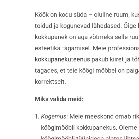
Köök on kodu süda – oluline ruum, k
toidud ja kogunevad lähedased. Õige
kokkupanek on aga võtmeks selle ruu
esteetika tagamisel. Meie profession
kokkupanekuteenus
pakub kiiret ja t
tagades, et teie köögi mööbel on paig
korrektselt.
Miks valida meid:
Kogemus
: Meie meeskond omab ri
köögimööbli kokkupanekus. Oleme 
köögimööbli tüüpidega alates lihts