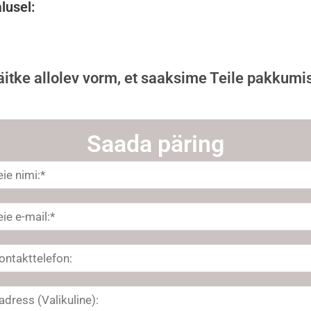
lusel:
äitke allolev vorm, et saaksime Teile pakkumi
Saada päring