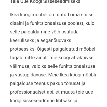
Teie Uue Köögi Sisseseadmiseks
Ikea köögimööbel on tuntud oma stiilse
disaini ja funktsionaalsuse poolest, kuid
selle paigaldamine võib osutuda
keeruliseks ja aeganõudvaks
protsessiks. Õigesti paigaldatud mööbel
tagab mitte ainult teie köögi atraktiivse
välimuse, vaid ka selle funktsionaalsuse
ja vastupidavuse. Meie Ikea köögimööbli
paigalduse teenus pakub tõhusat ja
professionaalset abi, et muuta teie uue
köögi sisseseadmine lihtsaks ja