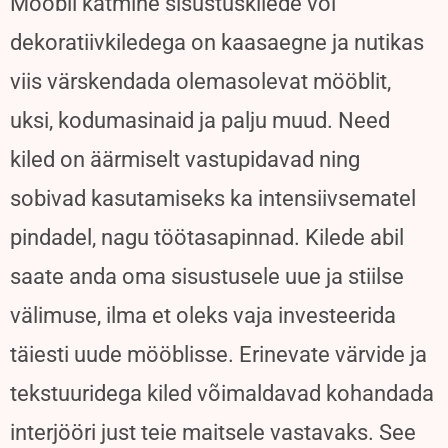
Mööbli katmine sisustuskilede või
dekoratiivkiledega on kaasaegne ja nutikas
viis värskendada olemasolevat mööblit,
uksi, kodumasinaid ja palju muud. Need
kiled on äärmiselt vastupidavad ning
sobivad kasutamiseks ka intensiivsematel
pindadel, nagu töötasapinnad. Kilede abil
saate anda oma sisustusele uue ja stiilse
välimuse, ilma et oleks vaja investeerida
täiesti uude mööblisse. Erinevate värvide ja
tekstuuridega kiled võimaldavad kohandada
interjööri just teie maitsele vastavaks. See