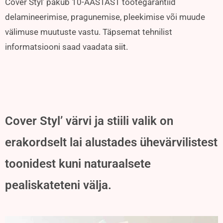
Cover Styl’ pakub 10-AASTAST tootegarantiid
delamineerimise, pragunemise, pleekimise või muude
välimuse muutuste vastu. Täpsemat tehnilist
informatsiooni saad vaadata
siit.
Cover Styl’ värvi ja stiili valik on
erakordselt lai alustades ühevärvilistest
toonidest kuni naturaalsete
pealiskateteni välja.