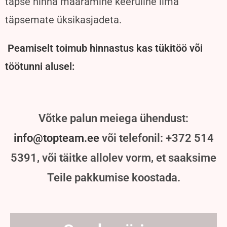
täpse hinna määramine keeruline ilma
täpsemate üksikasjadeta.
Peamiselt toimub hinnastus kas tükitöö või
töötunni alusel:
Võtke palun meiega ühendust:
info@topteam.ee
või telefonil: +372 514
5391, või täitke allolev vorm, et saaksime
Teile pakkumise koostada.