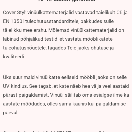
Cover Styl’ vinüülkattematerjalid vastavad täielikult CE ja
EN 13501tuleohutusstandarditele, pakkudes sulle
täielikku meelerahu. Mõlemad vinüülkattematerjalid on
läbinud põhjalikud testid, et vastata mööblikatete
tuleohutusnõuetele, tagades Teie jaoks ohutuse ja
kvaliteedi.
Üks suurimaid vinüülkatte eeliseid mööbli jaoks on selle
UV-kindlus. See tagab, et kate näeb hea välja veel aastaid
pärast paigaldamist. Vinüül säilitab oma esialgse ilme ka
aastate möödudes, olles sama kaunis kui paigaldamise
päeval.