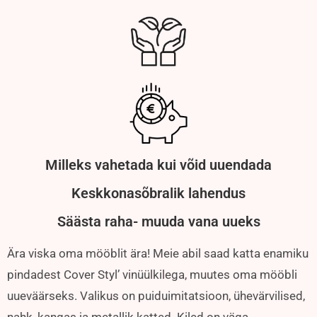
Milleks vahetada kui võid uuendada
Keskkonasõbralik lahendus
Säästa raha- muuda vana uueks
Ära viska oma mööblit ära! Meie abil saad katta enamiku
pindadest Cover Styl’ vinüülkilega, muutes oma mööbli
uueväärseks. Valikus on puiduimitatsioon, ühevärvilised,
nahk, kangas ja metallik katted. Kiled on väga