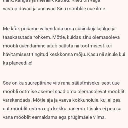
vastupidavad ja annavad Sinu mööblile uue ilme.
Me kõik püüame vähendada oma süsinikujalajälge ja
taaskasutada rohkem. Mõtle, kuidas sinu olemasoleva
mööbli uuendamine aitab säästa nii tootmisest kui
hävitamisest tingitud keskkonna mõju. Kasu nii sinule kui
ka planeedile!
See on ka suurepärane viis raha säästmiseks, sest uue
mööbli ostmise asemel saad oma olemasolevat mööblit
värskendada. Mõtle aja ja vaeva kokkuhoiule, kui ei pea
uut mööblit ostma ega kokku panema. Lisaks ei pea sa
vana mööblit eemaldama ega prügimäele viima.