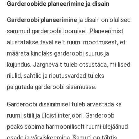
Garderoobide planeerimine ja disain
Garderoobi planeerimine
ja disain on olulised
sammud garderoobi loomisel. Planeerimist
alustatakse tavaliselt ruumi mõõtmisest, et
määrata kindlaks garderoobi suurus ja
kujundus. Järgnevalt tuleb otsustada, millised
riiulid, sahtlid ja riputusvardad tuleks
paigutada garderoobi sisemusse.
Garderoobi disainimisel tuleb arvestada ka
ruumi stiili ja üldist interjööri. Garderoob
peaks sobima harmooniliselt ruumi ülejäänud
osade ja värviskeemiga. Samuti on tähtis