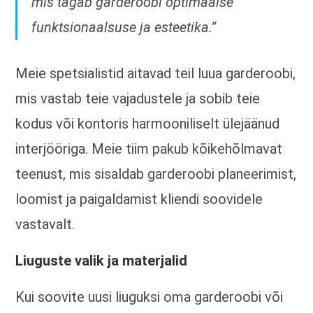
mis tagab garderoobi optimaalse
funktsionaalsuse ja esteetika.”
Meie spetsialistid aitavad teil luua garderoobi,
mis vastab teie vajadustele ja sobib teie
kodus või kontoris harmooniliselt ülejäänud
interjööriga. Meie tiim pakub kõikehõlmavat
teenust, mis sisaldab garderoobi planeerimist,
loomist ja paigaldamist kliendi soovidele
vastavalt.
Liuguste valik ja materjalid
Kui soovite uusi liuguksi oma garderoobi või