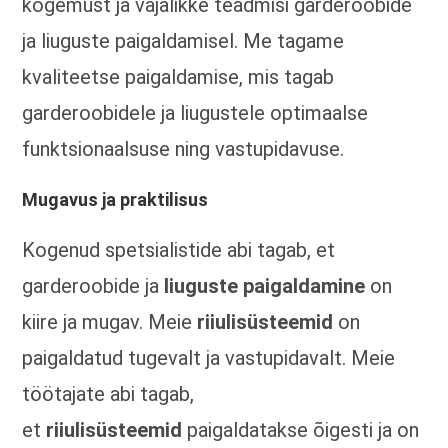
kogemust ja vajalikke teadmisi garderoobide
ja liuguste paigaldamisel. Me tagame
kvaliteetse paigaldamise, mis tagab
garderoobidele ja liugustele optimaalse
funktsionaalsuse ning vastupidavuse.
Mugavus ja praktilisus
Kogenud spetsialistide abi tagab, et
garderoobide ja
liuguste paigaldamine
on
kiire ja mugav. Meie
riiulisüsteemid
on
paigaldatud tugevalt ja vastupidavalt. Meie
töötajate abi tagab,
et
riiulisüsteemid
paigaldatakse õigesti ja on