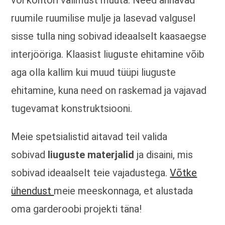
või kontori välimust muuta. Need annavad
ruumile ruumilise mulje ja lasevad valgusel
sisse tulla ning sobivad ideaalselt kaasaegse
interjööriga. Klaasist liuguste ehitamine võib
aga olla kallim kui muud tüüpi liuguste
ehitamine, kuna need on raskemad ja vajavad
tugevamat konstruktsiooni.
Meie spetsialistid aitavad teil valida
sobivad
liuguste materjalid
ja disaini, mis
sobivad ideaalselt teie vajadustega.
Võtke
ühendust
meie meeskonnaga, et alustada
oma garderoobi projekti täna!