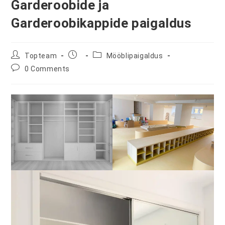
Garderoobide ja
Garderoobikappide paigaldus
Post
Post
Post
Topteam
Mööblipaigaldus
author:
published:
category:
Post
0 Comments
comments: