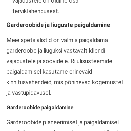
vajadustele on oluline osa
terviklahendusest.
Garderoobide ja liuguste paigaldamine
Meie spetsialistid on valmis paigaldama
garderoobe ja liuguksi vastavalt kliendi
vajadustele ja soovidele. Riiulisüsteemide
paigaldamisel kasutame erinevaid
kinnitusvahendeid, mis põhinevad kogemustel
ja vastupidavusel.
Garderoobide paigaldamine
Garderoobide planeerimisel ja paigaldamisel