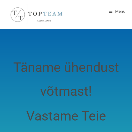
Menu
Täname ühendust
võtmast!
Vastame Teie