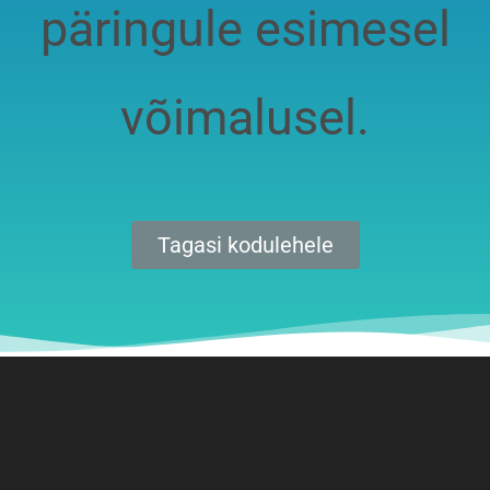
päringule esimesel
võimalusel.
Tagasi kodulehele