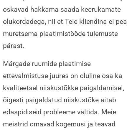
oskavad hakkama saada keerukamate
olukordadega, nii et Teie kliendina ei pea
muretsema plaatimistööde tulemuste
pärast.
Märgade ruumide plaatimise
ettevalmistuse juures on oluline osa ka
kvaliteetsel niiskustõkke paigaldamisel,
õigesti paigaldatud niiskustõke aitab
edaspidiseid probleeme vältida. Meie
meistrid omavad kogemusi ja teavad