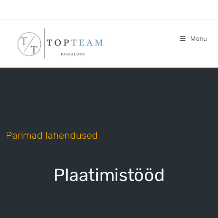
Menu
Parimad lahendused
Plaatimistööd