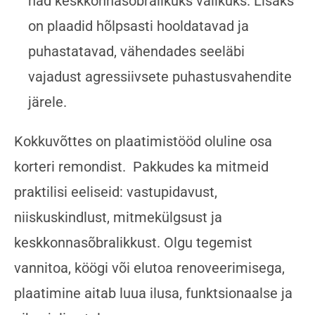
nad keskkonnasõbralikuks valikuks. Lisaks
on plaadid hõlpsasti hooldatavad ja
puhastatavad, vähendades seeläbi
vajadust agressiivsete puhastusvahendite
järele.
Kokkuvõttes on plaatimistööd oluline osa
korteri remondist. Pakkudes ka mitmeid
praktilisi eeliseid: vastupidavust,
niiskuskindlust, mitmekülgsust ja
keskkonnasõbralikkust. Olgu tegemist
vannitoa, köögi või elutoa renoveerimisega,
plaatimine aitab luua ilusa, funktsionaalse ja